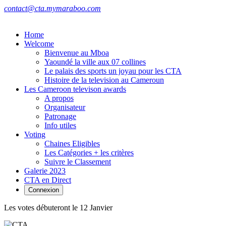
contact@cta.mymaraboo.com
Home
Welcome
Bienvenue au Mboa
Yaoundé la ville aux 07 collines
Le palais des sports un joyau pour les CTA
Histoire de la television au Cameroun
Les Cameroon televison awards
A propos
Organisateur
Patronage
Info utiles
Voting
Chaines Eligibles
Les Catégories + les critères
Suivre le Classement
Galerie 2023
CTA en Direct
Connexion
Les votes débuteront le 12 Janvier