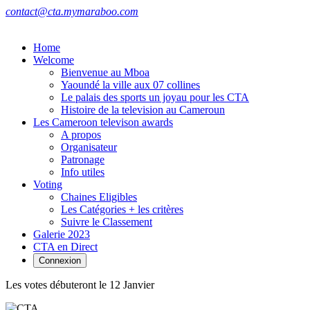
contact@cta.mymaraboo.com
Home
Welcome
Bienvenue au Mboa
Yaoundé la ville aux 07 collines
Le palais des sports un joyau pour les CTA
Histoire de la television au Cameroun
Les Cameroon televison awards
A propos
Organisateur
Patronage
Info utiles
Voting
Chaines Eligibles
Les Catégories + les critères
Suivre le Classement
Galerie 2023
CTA en Direct
Connexion
Les votes débuteront le 12 Janvier