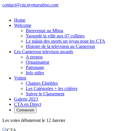
contact@cta.mymaraboo.com
Home
Welcome
Bienvenue au Mboa
Yaoundé la ville aux 07 collines
Le palais des sports un joyau pour les CTA
Histoire de la television au Cameroun
Les Cameroon televison awards
A propos
Organisateur
Patronage
Info utiles
Voting
Chaines Eligibles
Les Catégories + les critères
Suivre le Classement
Galerie 2023
CTA en Direct
Connexion
Les votes débuteront le 12 Janvier