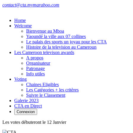
contact@cta.mymaraboo.com
Home
Welcome
Bienvenue au Mboa
Yaoundé la ville aux 07 collines
Le palais des sports un joyau pour les CTA
Histoire de la television au Cameroun
Les Cameroon televison awards
A propos
Organisateur
Patronage
Info utiles
Voting
Chaines Eligibles
Les Catégories + les critères
Suivre le Classement
Galerie 2023
CTA en Direct
Connexion
Les votes débuteront le 12 Janvier