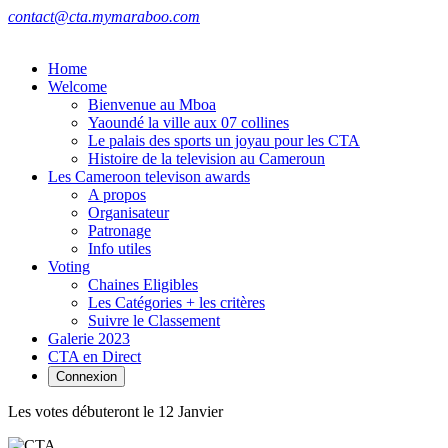
contact@cta.mymaraboo.com
Home
Welcome
Bienvenue au Mboa
Yaoundé la ville aux 07 collines
Le palais des sports un joyau pour les CTA
Histoire de la television au Cameroun
Les Cameroon televison awards
A propos
Organisateur
Patronage
Info utiles
Voting
Chaines Eligibles
Les Catégories + les critères
Suivre le Classement
Galerie 2023
CTA en Direct
Connexion
Les votes débuteront le 12 Janvier