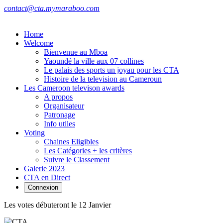
contact@cta.mymaraboo.com
Home
Welcome
Bienvenue au Mboa
Yaoundé la ville aux 07 collines
Le palais des sports un joyau pour les CTA
Histoire de la television au Cameroun
Les Cameroon televison awards
A propos
Organisateur
Patronage
Info utiles
Voting
Chaines Eligibles
Les Catégories + les critères
Suivre le Classement
Galerie 2023
CTA en Direct
Connexion
Les votes débuteront le 12 Janvier