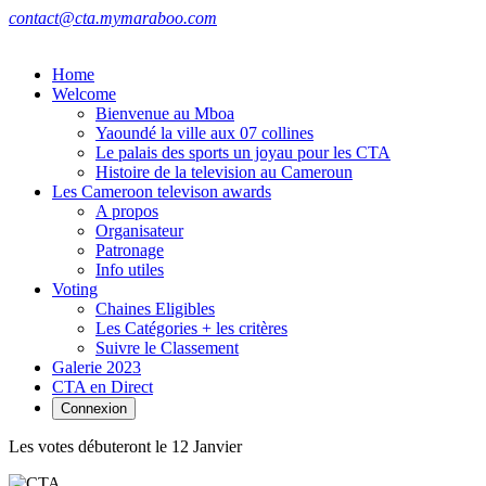
contact@cta.mymaraboo.com
Home
Welcome
Bienvenue au Mboa
Yaoundé la ville aux 07 collines
Le palais des sports un joyau pour les CTA
Histoire de la television au Cameroun
Les Cameroon televison awards
A propos
Organisateur
Patronage
Info utiles
Voting
Chaines Eligibles
Les Catégories + les critères
Suivre le Classement
Galerie 2023
CTA en Direct
Connexion
Les votes débuteront le 12 Janvier