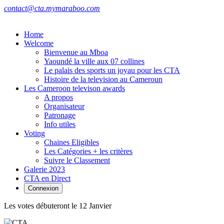
contact@cta.mymaraboo.com
Home
Welcome
Bienvenue au Mboa
Yaoundé la ville aux 07 collines
Le palais des sports un joyau pour les CTA
Histoire de la television au Cameroun
Les Cameroon televison awards
A propos
Organisateur
Patronage
Info utiles
Voting
Chaines Eligibles
Les Catégories + les critères
Suivre le Classement
Galerie 2023
CTA en Direct
Connexion
Les votes débuteront le 12 Janvier